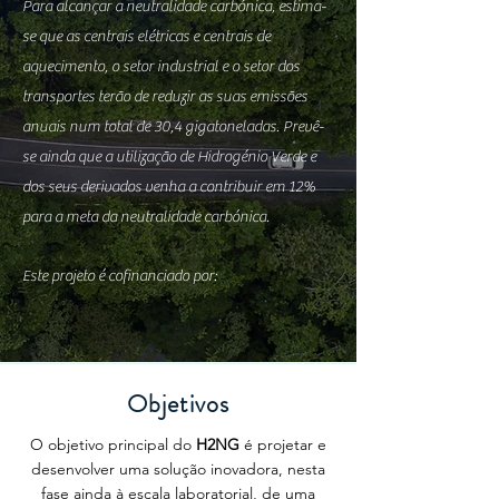
Para alcançar a neutralidade carbónica, estima-
se que as centrais elétricas e centrais de
aquecimento, o setor industrial e o setor dos
transportes terão de reduzir as suas emissões
anuais num total de 30,4 gigatoneladas. Prevê-
se ainda que a utilização de Hidrogénio Verde e
dos seus derivados venha a contribuir em 12%
para a meta da neutralidade carbónica.​
Este projeto é cofinanciado por:
Objetivos
O objetivo principal do
H2NG
é projetar e
desenvolver uma solução inovadora, nesta
fase ainda à escala laboratorial, de uma