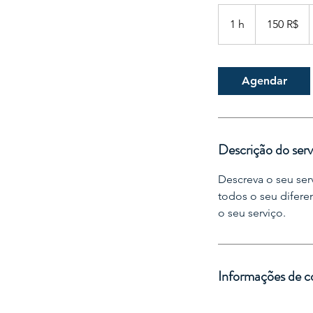
150
reais
1 h
1
150 R$
brasileiros
Agendar
Descrição do serv
Descreva o seu ser
todos o seu difere
o seu serviço.
Informações de c