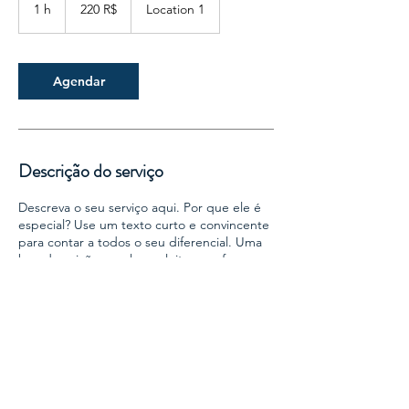
reais
1 h
1
220 R$
Location 1
brasileiros
Agendar
Descrição do serviço
Descreva o seu serviço aqui. Por que ele é
especial? Use um texto curto e convincente
para contar a todos o seu diferencial. Uma
boa descrição envolve os leitores e faz com
que eles queiram agendar o seu serviço.
Informações de contato